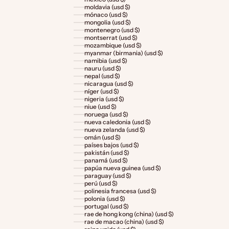
moldavia (usd $)
mónaco (usd $)
mongolia (usd $)
montenegro (usd $)
montserrat (usd $)
mozambique (usd $)
myanmar (birmania) (usd $)
namibia (usd $)
nauru (usd $)
nepal (usd $)
nicaragua (usd $)
níger (usd $)
nigeria (usd $)
niue (usd $)
noruega (usd $)
nueva caledonia (usd $)
nueva zelanda (usd $)
omán (usd $)
países bajos (usd $)
pakistán (usd $)
panamá (usd $)
papúa nueva guinea (usd $)
paraguay (usd $)
perú (usd $)
polinesia francesa (usd $)
polonia (usd $)
portugal (usd $)
rae de hong kong (china) (usd $)
rae de macao (china) (usd $)