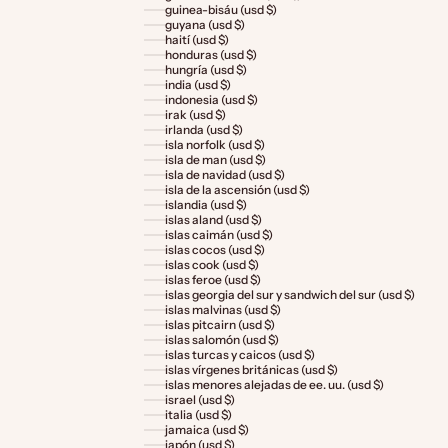
guinea-bisáu (usd $)
guyana (usd $)
haití (usd $)
honduras (usd $)
hungría (usd $)
india (usd $)
indonesia (usd $)
irak (usd $)
irlanda (usd $)
isla norfolk (usd $)
isla de man (usd $)
isla de navidad (usd $)
isla de la ascensión (usd $)
islandia (usd $)
islas aland (usd $)
islas caimán (usd $)
islas cocos (usd $)
islas cook (usd $)
islas feroe (usd $)
islas georgia del sur y sandwich del sur (usd $)
islas malvinas (usd $)
islas pitcairn (usd $)
islas salomón (usd $)
islas turcas y caicos (usd $)
islas vírgenes británicas (usd $)
islas menores alejadas de ee. uu. (usd $)
israel (usd $)
italia (usd $)
jamaica (usd $)
japón (usd $)