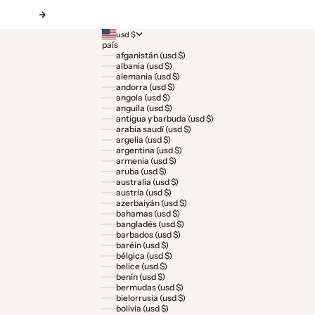
Siguiente
usd $
país
afganistán (usd $)
albania (usd $)
alemania (usd $)
andorra (usd $)
angola (usd $)
anguila (usd $)
antigua y barbuda (usd $)
arabia saudí (usd $)
argelia (usd $)
argentina (usd $)
armenia (usd $)
aruba (usd $)
australia (usd $)
austria (usd $)
azerbaiyán (usd $)
bahamas (usd $)
bangladés (usd $)
barbados (usd $)
baréin (usd $)
bélgica (usd $)
belice (usd $)
benín (usd $)
bermudas (usd $)
bielorrusia (usd $)
bolivia (usd $)