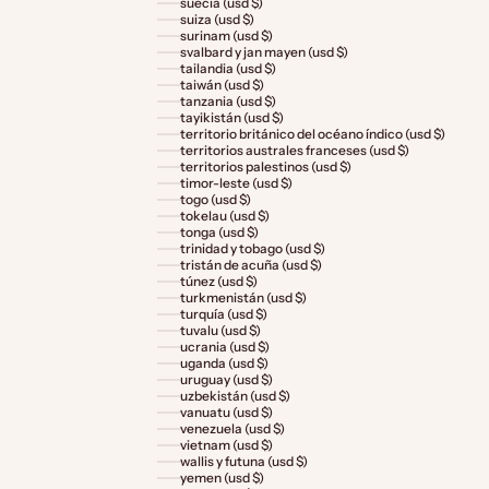
suecia (usd $)
suiza (usd $)
surinam (usd $)
svalbard y jan mayen (usd $)
tailandia (usd $)
taiwán (usd $)
tanzania (usd $)
tayikistán (usd $)
territorio británico del océano índico (usd $)
territorios australes franceses (usd $)
territorios palestinos (usd $)
timor-leste (usd $)
togo (usd $)
tokelau (usd $)
tonga (usd $)
trinidad y tobago (usd $)
tristán de acuña (usd $)
túnez (usd $)
turkmenistán (usd $)
turquía (usd $)
tuvalu (usd $)
ucrania (usd $)
uganda (usd $)
uruguay (usd $)
uzbekistán (usd $)
vanuatu (usd $)
venezuela (usd $)
vietnam (usd $)
wallis y futuna (usd $)
yemen (usd $)