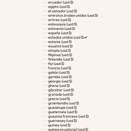
ecuador (usd $)
egipto (usd $)
el salvador (usd $)
emiratos árabes unidos (usd $)
eritrea (usd $)
eslovaquia (usd $)
eslovenia (usd $)
españa (usd $)
estados unidos (usd $)
estonia (usd $)
esuatini (usd $)
etiopía (usd $)
filipinas (usd $)
finlandia (usd $)
fiyi (usd $)
francia (usd $)
gabón (usd $)
gambia (usd $)
georgia (usd $)
ghana (usd $)
gibraltar (usd $)
granada (usd $)
grecia (usd $)
groenlandia (usd $)
guadalupe (usd $)
guatemala (usd $)
guayana francesa (usd $)
guernesey (usd $)
guinea (usd $)
guinea ecuatorial (usd $)