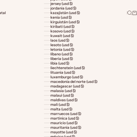
jersey (usd $)
jordania (usd $)
Busc
Ca
atal
kazajistán (usd $)
kenia (usd $)
kirguistán (usd $)
kiribati (usd $)
kosovo (usd $)
kuwait (usd $)
laos (usd $)
lesoto (usd $)
letonia (usd $)
líbano (usd $)
liberia (usd $)
libia (usd $)
liechtenstein (usd $)
lituania (usd $)
luxemburgo (usd $)
macedonia del norte (usd $)
madagascar (usd $)
malasia (usd $)
malaui (usd $)
maldivas (usd $)
mali (usd $)
malta (usd $)
marruecos (usd $)
martinica (usd $)
mauricio (usd $)
mauritania (usd $)
mayotte (usd $)
méxico (usd $)