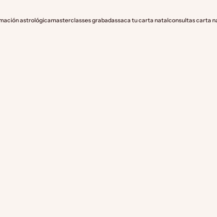
mación astrológica
masterclasses grabadas
saca tu carta natal
consultas carta n