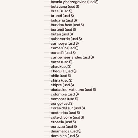
bosnia y herzegovina (usd $)
botsuana (usd $)
brasil (usd $)
brunéi (usd $)
bulgaria (usd $)
burkina faso (usd $)
burundi (usd $)
bután (usd $)
cabo verde (usd $)
camboya (usd $)
camerún (usd $)
canadá (usd $)
caribe neerlandés (usd $)
catar (usd $)
chad (usd $)
chequia (usd $)
chile (usd $)
china (usd $)
chipre (usd $)
ciudad del vaticano (usd $)
colombia (usd $)
comoras (usd $)
congo (usd $)
corea del sur (usd $)
costa rica (usd $)
côte d’ivoire (usd $)
croacia (usd $)
curazao (usd $)
dinamarca (usd $)
dominica (usd $)