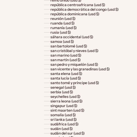
reino unido (usd $)
república centroafricana (usd $)
república democrática del congo (usd $)
república dominicana (usd $)
reunión (usd $)
ruanda (usd $)
rumanía (usd $)
rusia (usd $)
sáhara occidental (usd $)
samoa (usd $)
san bartolomé (usd $)
san cristóbal y nieves (usd $)
san marino (usd $)
san martín (usd $)
san pedro y miquelón (usd $)
san vicente y las granadinas (usd $)
santa elena (usd $)
santa lucía (usd $)
santo tomé y príncipe (usd $)
senegal (usd $)
serbia (usd $)
seychelles (usd $)
sierra leona (usd $)
singapur (usd $)
sint maarten (usd $)
somalia (usd $)
sri lanka (usd $)
sudáfrica (usd $)
sudán (usd $)
sudán del sur (usd $)